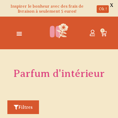
X
Inspirer le bonheur avec des frais de
Ok !
livraison à seulement 5 euros!
Aller
au
contenu
0
Panie
Parfum d'intérieur
Filtres