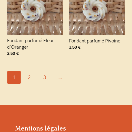
Fondant parfumé Fleur
Fondant parfumé Pivoine
d’Oranger
3,50
€
3,50
€
1
2
3
→
Mentions légales