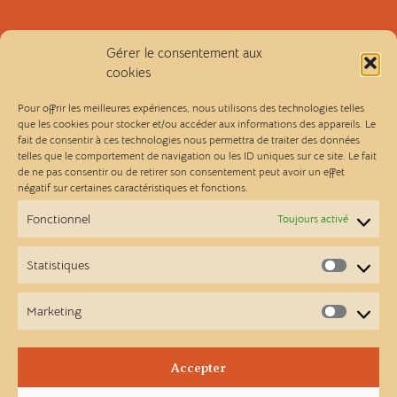
Politique de confidentialité
Gérer le consentement aux
cookies
Conditions générales de vente
Pour offrir les meilleures expériences, nous utilisons des technologies telles
que les cookies pour stocker et/ou accéder aux informations des appareils. Le
fait de consentir à ces technologies nous permettra de traiter des données
Les Ateliers Linou
telles que le comportement de navigation ou les ID uniques sur ce site. Le fait
de ne pas consentir ou de retirer son consentement peut avoir un effet
négatif sur certaines caractéristiques et fonctions.
Contact
Fonctionnel
Toujours activé
A propos
Statistiques
Statist
Points de vente
Marketing
Market
Newsletter
Accepter
Facebook
Instagram