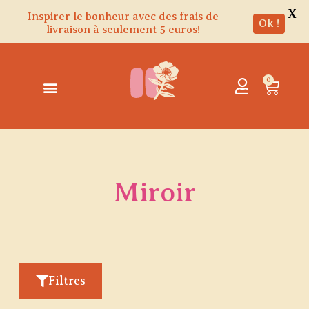
X
Inspirer le bonheur avec des frais de
Ok !
livraison à seulement 5 euros!
Aller
au
contenu
0
Panie
Miroir
Filtres