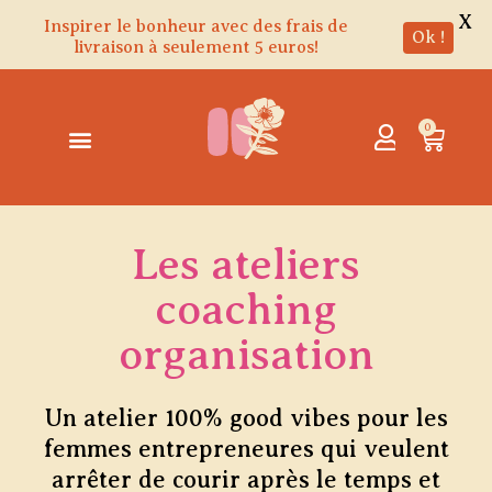
X
Inspirer le bonheur avec des frais de
Ok !
livraison à seulement 5 euros!
Aller
au
contenu
0
Panie
Les ateliers
coaching
organisation
Un atelier 100% good vibes pour les
femmes entrepreneures qui veulent
arrêter de courir après le temps et