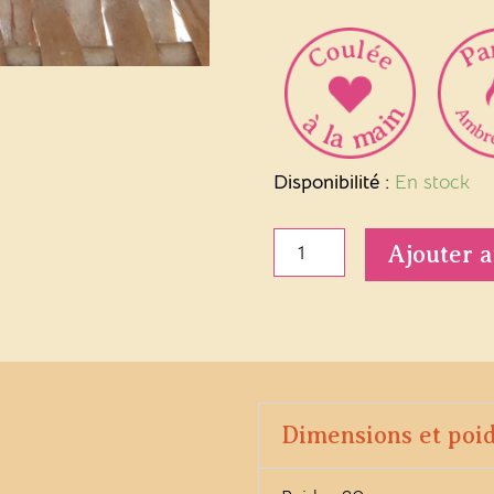
quantité
Disponibilité :
En stock
de
Fondant
Ajouter a
parfumé
Ambre
Vanillée
Dimensions et poi