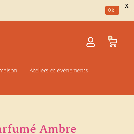
X
Ok !
Panie
0
 maison
Ateliers et événements
arfumé Ambre