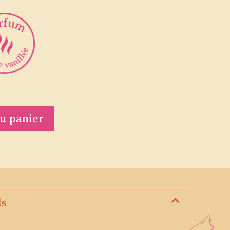
u panier
ds