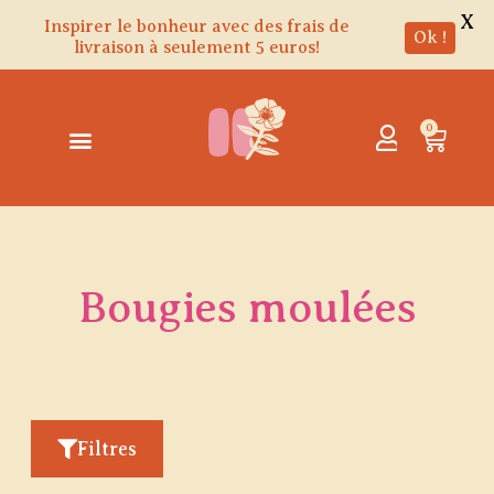
X
Inspirer le bonheur avec des frais de
Ok !
livraison à seulement 5 euros!
Aller
au
contenu
0
Panie
Bougies moulées
Filtres