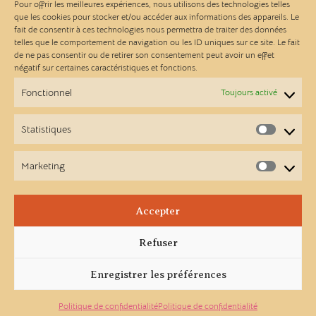
Pour offrir les meilleures expériences, nous utilisons des technologies telles
que les cookies pour stocker et/ou accéder aux informations des appareils. Le
fait de consentir à ces technologies nous permettra de traiter des données
Les Ateliers Linou
telles que le comportement de navigation ou les ID uniques sur ce site. Le fait
de ne pas consentir ou de retirer son consentement peut avoir un effet
négatif sur certaines caractéristiques et fonctions.
Contact
Fonctionnel
Toujours activé
A propos
Statistiques
Statist
Points de vente
Marketing
Market
Newsletter
Accepter
Facebook
Instagram
Refuser
Enregistrer les préférences
© 2025- Ateliers Linou
Politique de confidentialité
Politique de confidentialité