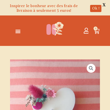
X
Inspirer le bonheur avec des frais de
Ok !
livraison à seulement 5 euros!
Aller
au
contenu
0
Panie