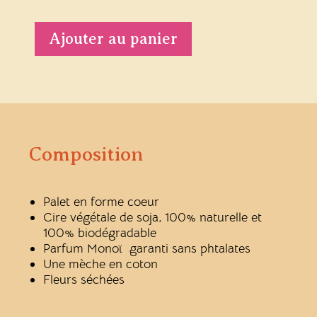
Bougie
végétale
décorative
Ajouter au panier
fleurie
en
palet
cœur,
parfum
Monoï
Composition
Palet en forme coeur
Cire végétale de soja, 100% naturelle et
100% biodégradable
Parfum Monoï garanti sans phtalates
Une mèche en coton
Fleurs séchées