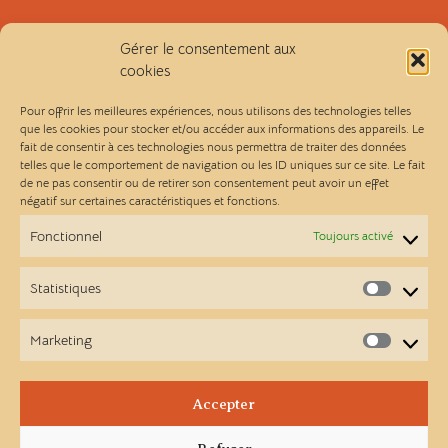
Politique de confidentialité
Gérer le consentement aux
cookies
Conditions générales de vente
Pour offrir les meilleures expériences, nous utilisons des technologies telles
que les cookies pour stocker et/ou accéder aux informations des appareils. Le
fait de consentir à ces technologies nous permettra de traiter des données
Les Ateliers Linou
telles que le comportement de navigation ou les ID uniques sur ce site. Le fait
de ne pas consentir ou de retirer son consentement peut avoir un effet
négatif sur certaines caractéristiques et fonctions.
Contact
Fonctionnel
Toujours activé
A propos
Statistiques
Statist
Points de vente
Marketing
Market
Newsletter
Accepter
Facebook
Instagram