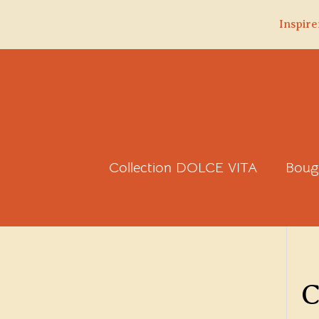
Inspire
Aller
au
contenu
Collection DOLCE VITA
Boug
C