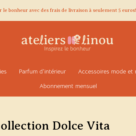
r le bonheur avec des frais de livraison à seulement 5 euros!
ies
Parfum d’intérieur
Accessoires mode et
Abonnement mensuel
ollection Dolce Vita