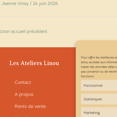
r
Jeanne Vinay
/
24 juin 2026
tion accueil précédent
Pour offrir les meilleures 
Les Ateliers Linou
et/ou accéder aux informat
traiter des données telles
pas consentir ou de retire
fonctions.
Contact
Fonctionnel
A propos
Statistiques
Points de vente
Marketing