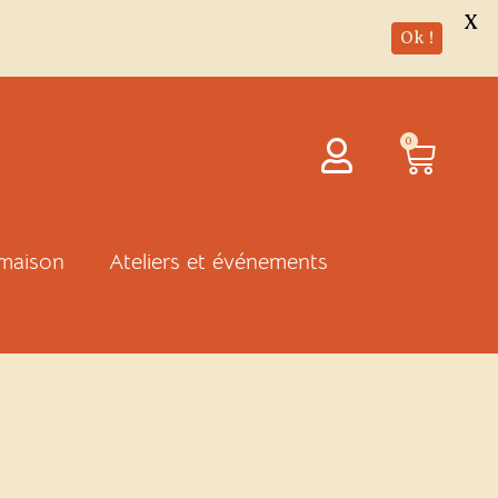
X
Ok !
Panie
0
 maison
Ateliers et événements