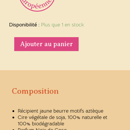
quantité
de
Disponibilité :
Plus que 1 en stock
Bougie
fleurie
parfum
Ajouter au panier
Noix
de
coco
Composition
Récipient jaune beurre motifs aztèque
Cire végétale de soja, 100% naturelle et
100% biodégradable
Parfum Noix de Coco