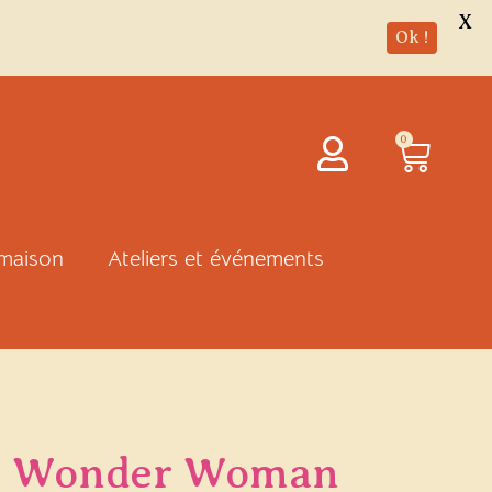
X
Ok !
Panie
0
 maison
Ateliers et événements
s Wonder Woman