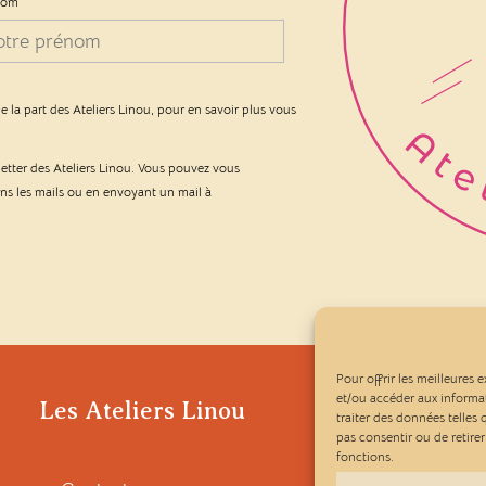
nom
e la part des Ateliers Linou, pour en savoir plus vous
letter des Ateliers Linou. Vous pouvez vous
ans les mails ou en envoyant un mail à
Pour offrir les meilleures 
et/ou accéder aux informat
Les Ateliers Linou
traiter des données telles
pas consentir ou de retire
fonctions.