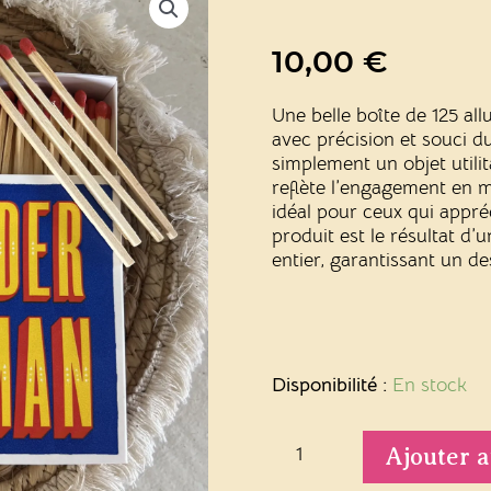
10,00
€
Une belle boîte de 125 
avec précision et souci du
simplement un objet utilit
reflète l’engagement en m
idéal pour ceux qui appréc
produit est le résultat d
entier, garantissant un de
quantité
de
Disponibilité :
En stock
Allumettes
Wonder
Woman
Ajouter a