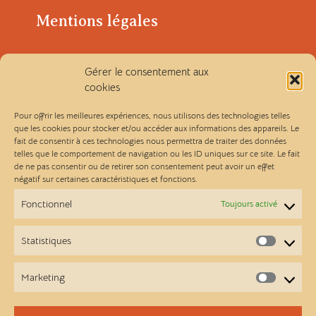
Mentions légales
Politique de confidentialité
Gérer le consentement aux
cookies
Conditions générales de vente
Pour offrir les meilleures expériences, nous utilisons des technologies telles
que les cookies pour stocker et/ou accéder aux informations des appareils. Le
fait de consentir à ces technologies nous permettra de traiter des données
Les Ateliers Linou
telles que le comportement de navigation ou les ID uniques sur ce site. Le fait
de ne pas consentir ou de retirer son consentement peut avoir un effet
négatif sur certaines caractéristiques et fonctions.
Contact
Fonctionnel
Toujours activé
A propos
Statistiques
Statist
Points de vente
Marketing
Market
Newsletter