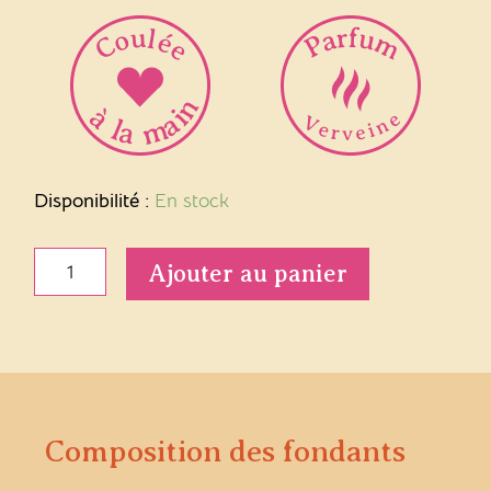
quantité
Disponibilité :
En stock
de
Fondant
Ajouter au panier
parfumé
Verveine
Composition des fondants