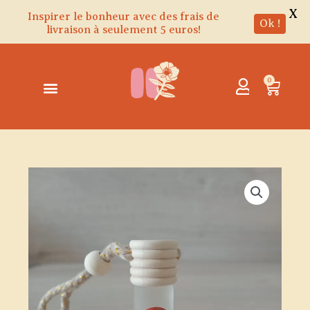
X
Inspirer le bonheur avec des frais de
Ok !
livraison à seulement 5 euros!
Aller
au
contenu
0
Panie