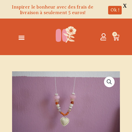
X
Inspirer le bonheur avec des frais de
Ok !
livraison à seulement 5 euros!
Aller
au
contenu
0
Panie