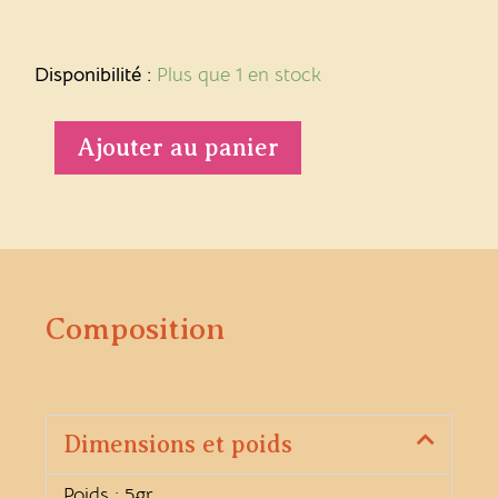
quantité
de
Disponibilité :
Plus que 1 en stock
Collier
PERLA
Ajouter au panier
Composition
Dimensions et poids
Poids : 5gr