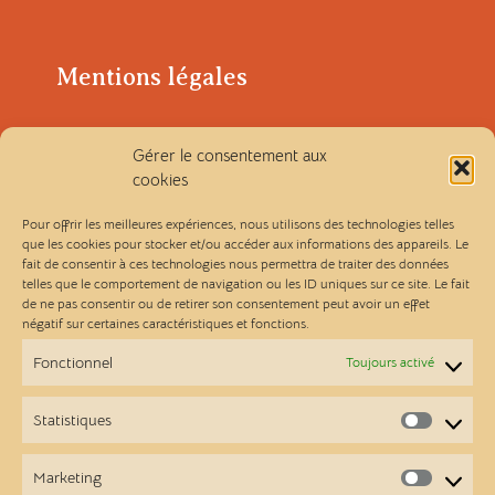
Mentions légales
Gérer le consentement aux
Politique de confidentialité
cookies
Conditions générales de vente
Pour offrir les meilleures expériences, nous utilisons des technologies telles
que les cookies pour stocker et/ou accéder aux informations des appareils. Le
fait de consentir à ces technologies nous permettra de traiter des données
Les Ateliers Linou
telles que le comportement de navigation ou les ID uniques sur ce site. Le fait
de ne pas consentir ou de retirer son consentement peut avoir un effet
négatif sur certaines caractéristiques et fonctions.
Contact
Fonctionnel
Toujours activé
A propos
Statistiques
Statist
Points de vente
Marketing
Market