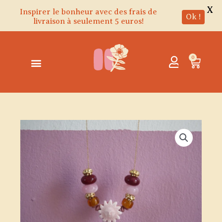
X
Inspirer le bonheur avec des frais de
Ok !
livraison à seulement 5 euros!
Aller
au
contenu
0
Panie