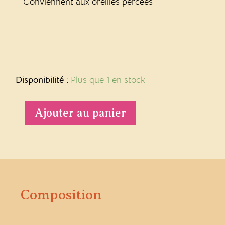
– Conviennent aux oreilles percées
quantité
de
Disponibilité :
Plus que 1 en stock
Collier
Léa
Ajouter au panier
Composition