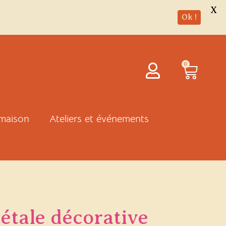
X
Ok !
Panie
0
 maison
Ateliers et événements
étale décorative