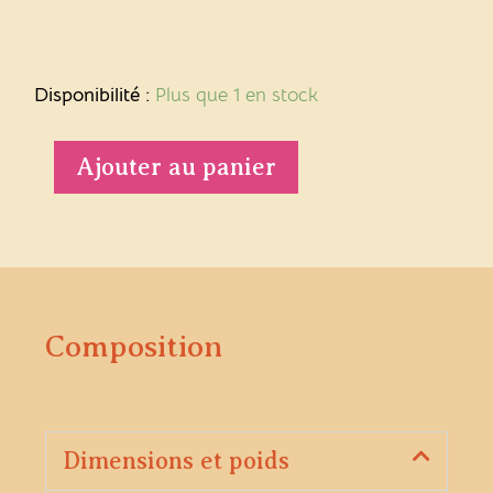
quantité
de
Disponibilité :
Plus que 1 en stock
Boucles
d'oreilles
CALVI
Ajouter au panier
Composition
Dimensions et poids