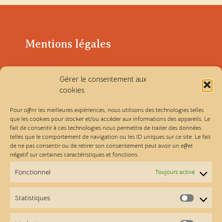
Mentions légales
Gérer le consentement aux
Politique de confidentialité
cookies
Conditions générales de vente
Pour offrir les meilleures expériences, nous utilisons des technologies telles
que les cookies pour stocker et/ou accéder aux informations des appareils. Le
fait de consentir à ces technologies nous permettra de traiter des données
Les Ateliers Linou
telles que le comportement de navigation ou les ID uniques sur ce site. Le fait
de ne pas consentir ou de retirer son consentement peut avoir un effet
négatif sur certaines caractéristiques et fonctions.
Contact
Fonctionnel
Toujours activé
A propos
Statistiques
Statist
Points de vente