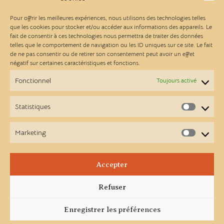
Conditions générales de vente
Pour offrir les meilleures expériences, nous utilisons des technologies telles
que les cookies pour stocker et/ou accéder aux informations des appareils. Le
fait de consentir à ces technologies nous permettra de traiter des données
Les Ateliers Linou
telles que le comportement de navigation ou les ID uniques sur ce site. Le fait
de ne pas consentir ou de retirer son consentement peut avoir un effet
négatif sur certaines caractéristiques et fonctions.
Contact
Fonctionnel
Toujours activé
A propos
Statistiques
Statist
Points de vente
Marketing
Market
Newsletter
Accepter
Facebook
Instagram
Refuser
Enregistrer les préférences
© 2025- Ateliers Linou