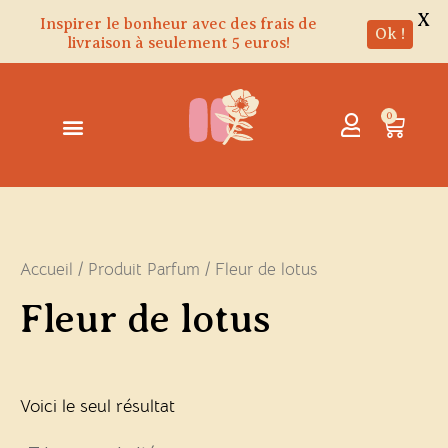
X
Inspirer le bonheur avec des frais de
Ok !
livraison à seulement 5 euros!
Aller
au
contenu
0
Panie
Accueil
/ Produit Parfum / Fleur de lotus
Fleur de lotus
Voici le seul résultat