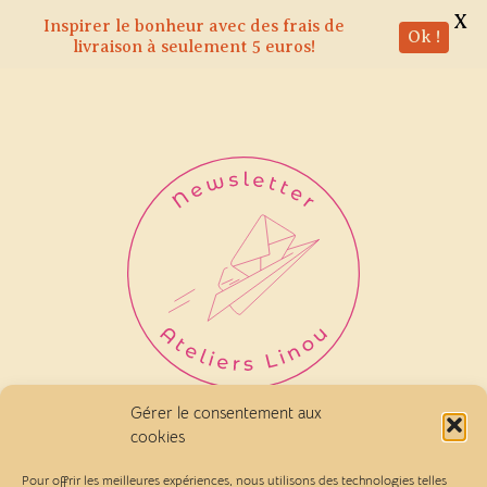
X
Inspirer le bonheur avec des frais de
Ok !
livraison à seulement 5 euros!
Gérer le consentement aux
Ce n'est qu'un au revoir
cookies
Pour offrir les meilleures expériences, nous utilisons des technologies telles
Vous êtes bien désinscrit de la newsletter