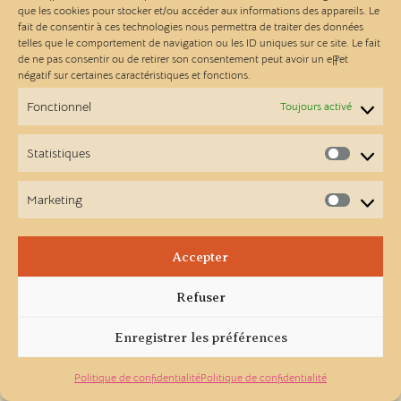
que les cookies pour stocker et/ou accéder aux informations des appareils. Le
des Ateliers Linou !
fait de consentir à ces technologies nous permettra de traiter des données
telles que le comportement de navigation ou les ID uniques sur ce site. Le fait
de ne pas consentir ou de retirer son consentement peut avoir un effet
Mais vous pouvez toujours aller découvrir
négatif sur certaines caractéristiques et fonctions.
nos dernières créations.
Fonctionnel
Toujours activé
Voir les nouveautés
Statistiques
Statist
Marketing
Market
Accepter
Refuser
Enregistrer les préférences
Politique de confidentialité
Politique de confidentialité